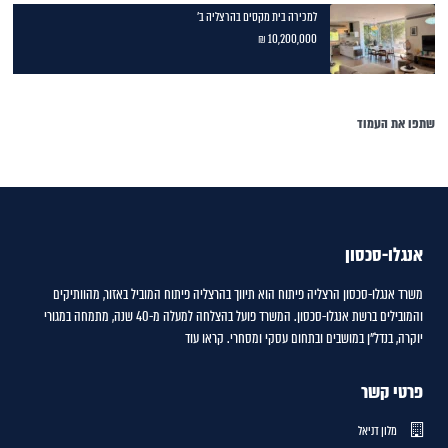
למכירה בית מקסים בהרצליה ב'
10,200,000 ₪
שתפו את העמוד
אנגלו-סכסון
משרד אנגלו-סכסון הרצליה פיתוח הוא תיווך בהרצליה פיתוח המוביל באזור, מהוותיקים
והמובילים ברשת אנגלו-סכסון. המשרד פועל בהצלחה למעלה מ-40 שנה, מתמחה במגורי
יוקרה, בנדל"ן במושבים ובתחום עסקי ומסחרי.
קראו עוד
פרטי קשר
מלון דניאל