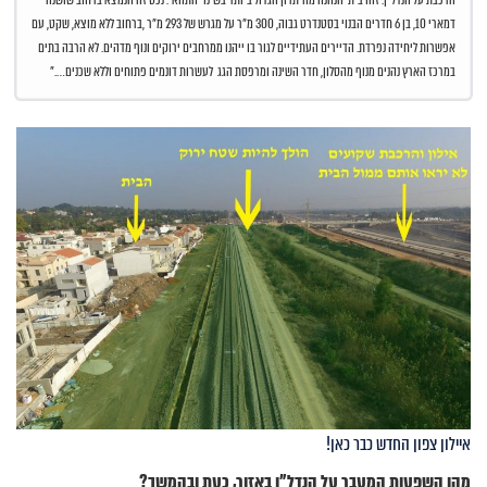
דמארי 10, בן 6 חדרים הבנוי בסטנדרט גבוה, 300 מ"ר על מגרש של 293 מ"ר ,ברחוב ללא מוצא, שקט, עם
אפשרות ליחידה נפרדת. הדיירים העתידיים לגור בו ייהנו ממרחבים ירוקים ונוף מדהים. לא הרבה בתים
במרכז הארץ נהנים מנוף מהסלון, חדר השינה ומרפסת הגג לעשרות דונמים פתוחים וללא שכנים…."
איילון צפון החדש כבר כאן!
מהן השפעות המעבר על הנדל"ן באזור, כעת ובהמשך?