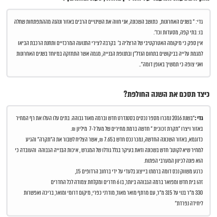
גדי: " בשנים האחרונות, כתושב השכונה, אני חווה את השינויים הרבים באזור ונהנה מההתפתחות שחלה
בו: בתי קפה, מסעדות וכד'.
אין ספק כי מיקומה האטרקטיבי של הרצליה ב' בקרבה לצירי התנועה המרכזיים ותחנת הרכבת הביאו
למגמת עלייה בביקושים בתחום הנדל"ן ובתנופת הבנייה, מגמה אשר התחזקה במיוחד בשנים האחרונות
ואני צופה כי תמשיך באופן דומה"..
כיצד תסכם את השנה החולפת?
גדי :
"בשנת 2016 נמכרו מספר נכסים בסטנדרט חדש וברמה מאוד גבוהה. בתים עלו העלו את רף המחיר
באזור ויצרו "תקרת זכוכית " חדשה ברמת מחירים של מעל ל-7 מיליון ₪.
כדוגמא, באזור השכונה החדשה, נמכר נכס חדש ב7.65 ₪, אשר הצליח לשבור את ה"תקרה" והגיע
למחיר שיא לקוטג' חדש בשכונה וזאת בעיקר בגלל גודלו של המגרש , איכות הבנייה הגבוהה והעובדה כי
הוא פונה לכיוון המערבי הפתוח.
כרגע משווק נכס דומה ברמתו בייצוג בלעדי על ידי ברחוב הרדופים 15,
זהו בית חדש ומפואר ברמה הגבוהה ביותר, בו 6 חדרים ומקלחת צמודה לכל החדרים
330 מ"ר בנוי על 315 מ"ר, עם מרתף מואר מאוד, מודרני כפרי, מיקום דרומי ומואר, בריכה ואפשרות
ליחידה נפרדת"