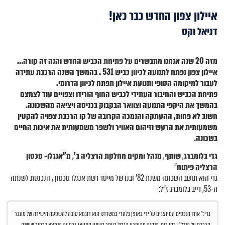
איילון צפון החדש כבר כאן!
דניאל וקס
מזה 20 שנה אנחנו מתבשרים על פתיחת הכביש החדש והנה זה קורה…
איילון צפון נפתח לתנועה לכיוון כביש 531 . בהמשך השנה הרכבת עתידה
לעבור למיקומה הסופי ותנועת איילון תפתח לכיוון הדרומי.
פתיחת הכביש והחיבור העתידי לכביש החוף הורידו וצפויים עוד לצמצם
בהמשך את היקפי התנועה וצוואר הבקבוק בכניסה ויציאה מהשכונה.
חשוב לא פחות, ההעתקה והנמכה הקרובה של קו הרכבת צפויה להקטין
משמעותית את הרעש וזיהום האוויר ולשפר משמעותית את איכות החיים
בשכונה.
גדי בלומברג
,
שותף
,
מנהל ומקים מחלקת הרצליה ב'
,
מ"אנגלו- סכסון
הרצליה פיתוח
"
גדי הוא תושב השכונה משנת 82' ובנו של מייסד רשת אנגלו סכסון , הנכנסת לשנתה
ה-53, דייב בלומברג ז"ל:
גדי:" אחד הנכסים המיוצגים על ידי באופן בלעדי במשרדנו הוא דוגמא טובה להשפעה הישירה של מעבר
הרכבת על הנדל"ן. זהו בית הנהנה מהיתרון הגדול ביותר בשינוי התוואי. נכס זה הנמצא ברחוב שושנה