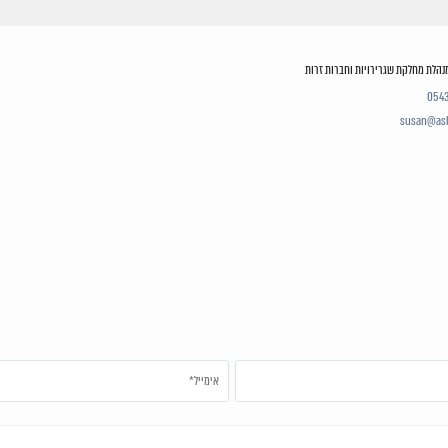
מנהלת מחלקת שגרירויות וחברות זרות
054
susan@ash