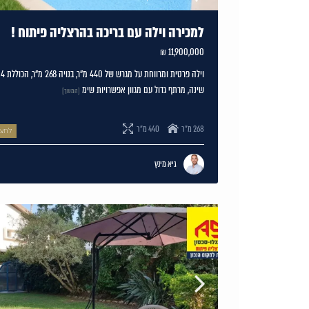
למכירה וילה עם בריכה בהרצליה פיתוח !
11,900,000 ₪
ויל
שינה, מרתף גדול עם מגוון אפשרויות שימ
[המשך]
268 מ"ר
440 מ"ר
לחצו
גיא מינץ