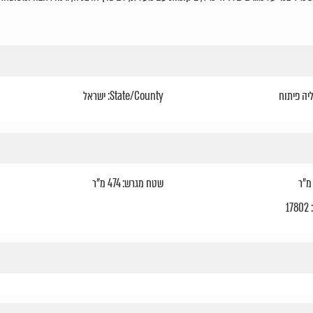
יה פיתוח
State/County: ישראל
שטח מגרש: 474 מ"ר
1