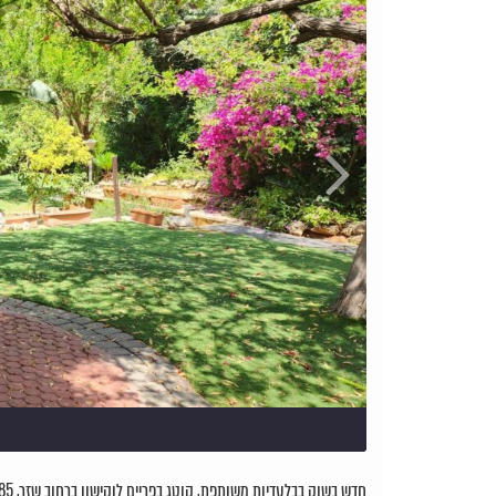
חדש בשוק בבלעדיות משותפת, קוטג בפריים לוקישון ברחוב שזר, 185 מ"ר בנוי על מגרש של 474 מ"ר, 2 קומות עם מעלית, לשיפוץ או בניה, גינה רחבה ומטופחת.