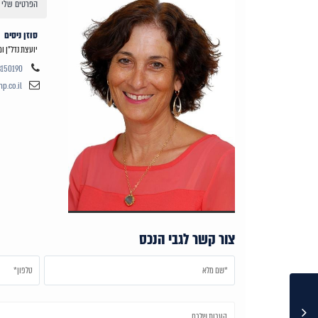
הפרטים שלי
סוזן ניסים
יועצת נדל"ן ו
3150190
p.co.il
צור קשר