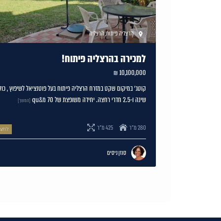
הרצליה פיתוח
,
הרצליה
למכירה בהרצליה פיתוח!
10,100,000 ₪
שינה ו-2.5 חדרי רחצה. יחידה משופצת של 70 מ&qu
[המשך]
280 מ"ר
425 מ"ר
לחצו
סוזן ניסים