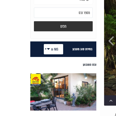
חפש
בחירת סוג מטבע
NIS ₪
נכס השבוע