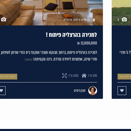
4
הרצליה פיתוח
,
הרצליה
למכירה בהרצליה פיתוח !
12,000,000 ₪
קוטג' במיקום שקט במזרח הרצליה פיתוח בעל פוטנציאל לשיפוץ , כולל 5 חדרי
חדרי שינה, אפשרות ליחידה נפרדת. גינה מקסימה!
[המשך]
190 מ"ר
500 מ"ר
 לפרטים
לחצו לפרטים
סוזן ניסים