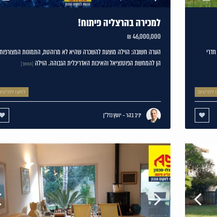
למכירה בהרצליה פיתוח!
46,000,000 ₪
ה פרטית ומרווחת על מגרש של 440 מ"ר, בנויה 268 מ"ר, הכוללת 4 חדרי
הערה חשובה: הוילה מוצעת להשכרה שהיא לא מרוהטת, התמונות המצורפות
הן להמחשת הפוטנציאל והאיכות האדריכלית הגבוהה. הוילה
[המשך]
 לפרטים
לחצו לפרטים
יניב בהר – יועץ נדל"ן