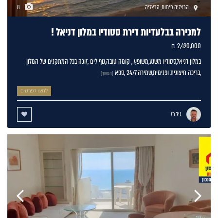
הרצליה פיתוח
,
הרצליה
8
למכירה בבלעדיות דירת סטודיו במלון דניאל !
2,490,000 ₪
במלון דניאל,סטודיו משגע,משופץ , קומה טובה,נוף לים ,זוכה בכל המתקנים של המלון
,בריכה חיצונית ופנימית,שמירה 24/7 ,ספא
[המשך]
לחצו לפרטים
גיל רז