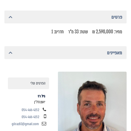
פרטים
מחיר: 2,590,000 ₪
שטח: 33 מ"ר
חדרים: 1
מאפיינים
הפרטים שלי
גיל רז
יועץ נדל"ן
054-466-4152
054-466-4152
gilraz83@gmail.com