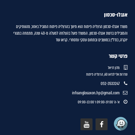
אנגלו-סכסון
משרד אנגלו-סכסון הרצליה פיתוח הוא תיווך בהרצליה פיתוח המוביל באזור, מהוותיקים
והמובילים ברשת אנגלו-סכסון. המשרד פועל בהצלחה למעלה מ-40 שנה, מתמחה במגורי
יוקרה, בנדל"ן במושבים ובתחום עסקי ומסחרי.
קראו עוד
פרטי קשר
מלון דניאל
שדרות אלי לנדאו 60, הרצליה פיתוח
052-3533247
infoanglosaxon.hp@gmail.com
א'-ה' 09:00-19:00 ו' 09:00-13:00