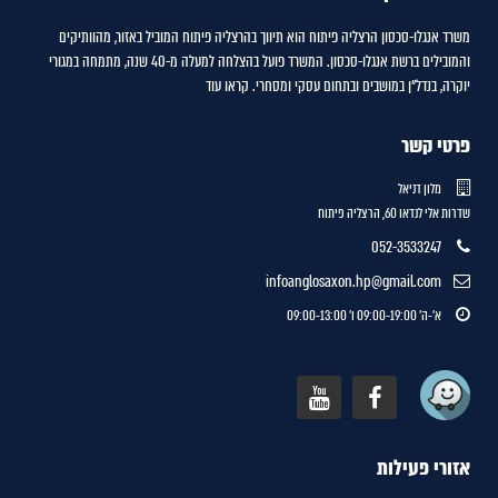
משרד אנגלו-סכסון הרצליה פיתוח הוא תיווך בהרצליה פיתוח המוביל באזור, מהוותיקים
והמובילים ברשת אנגלו-סכסון. המשרד פועל בהצלחה למעלה מ-40 שנה, מתמחה במגורי
יוקרה, בנדל"ן במושבים ובתחום עסקי ומסחרי.
קראו עוד
פרטי קשר
מלון דניאל
שדרות אלי לנדאו 60, הרצליה פיתוח
052-3533247
infoanglosaxon.hp@gmail.com
א'-ה' 09:00-19:00 ו' 09:00-13:00
אזורי פעילות