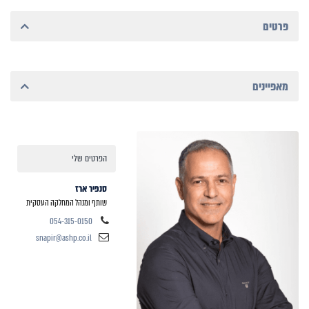
פרטים
מאפיינים
הפרטים שלי
סנפיר ארז
שותף ומנהל המחלקה העסקית
054-315-0150
snapir@ashp.co.il