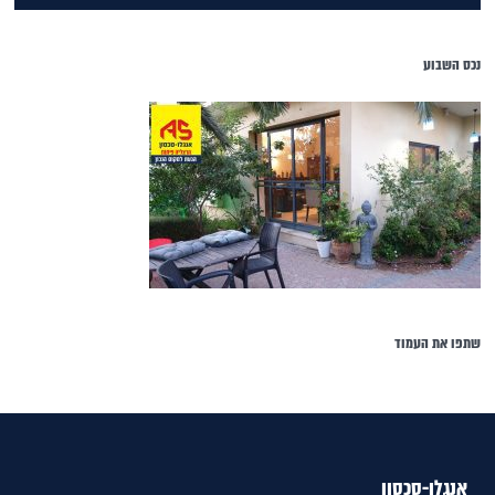
נכס השבוע
שתפו את העמוד
אנגלו-סכסון