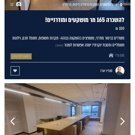
אזור התעשייה ועסקים הרצליה פיתוח
,
הרצליה
12
להשכרה 165 מר מושקעים ומודרניים!
100 ₪
משרדים בגימור מודרני, משופצים בהשקעה גבוהה- תקרות חשופות, חשמל חכם, וילונות
חשמליים ומטבח יוקרתי! ישנה אפשרות לשכור
[המשך]
165 מ"ר
לחצו לפרטים
סנפיר ארז