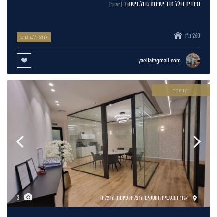
נפרדים כולל חדר ישיבות גדול. גישה ב
[המשך]
260 מ"ר
לחצו לפרטים
yaeltaitzgmail-com
הושכר
אזור התעשייה ועסקים הרצליה פיתוח
,
הרצליה
3