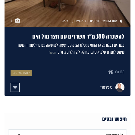
אזור התעשייה ועסקים הרצליה פיתוח
,
הרצליה
2
להשכרה 180 מ"ר משרדים עם חצר מול הים
משרדים במלון על קו החוף במפלס הצוק עם יציאה למדשאה עם נוף לים!!! השטח
שימש לחברת טלמרקטינג ומחולק ל 2 חללים גדולים
[המשך]
180 מ"ר
לחצו לפרטים
סנפיר ארז
חיפוש נכסים