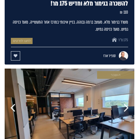
להשכרה בגימור מלא וחדיש 175 מר!
110 ₪
משרד בגימור מלא. מעוצב ברמה גבוהה. בניין איכותי במרכז אזור התעשייה. מועד כניסה
גמיש. מועד כניסה גמיש.
175 מ"ר
לחצו לפרטים
סנפיר ארז
הושכר