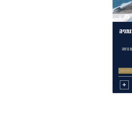
18
נתניה
43 מ"ר של טוב טעם ברמה
 לפרטים