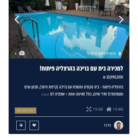
הרצליה פיתוח
,
הרצליה
6
למכירה בית עם בריכה בהרצליה פיתוח!
10,990,000 ₪
בהרצליה פיתוח – בית מקסים ומטופח עם בריכה (קיימת היתר), תכנון נעים
ומשפחתי:5 חדרי שינה, כולל סוויטה אחת + אופציה לס
[המשך]
300 מ"ר
430 מ"ר
לחצו לפרטים
גיל רז