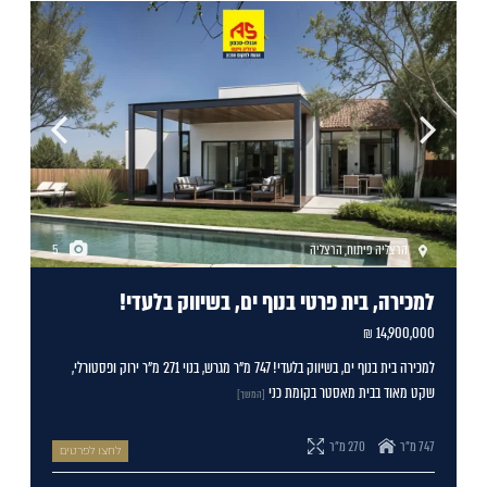
הרצליה פיתוח
,
הרצליה
5
למכירה, בית פרטי בנוף ים, בשיווק בלעדי!
14,900,000 ₪
למכירה בית בנוף ים, בשיווק בלעדי! 747 מ"ר מגרש, בנוי 271 מ"ר ירוק ופסטורלי,
שקט מאוד בבית מאסטר בקומת כני
[המשך]
747 מ"ר
270 מ"ר
לחצו לפרטים