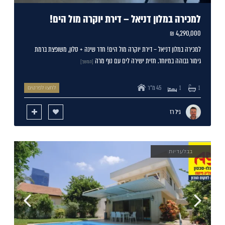
למכירה במלון דניאל – דירת יוקרה מול הים!
4,290,000 ₪
למכירה במלון דניאל – דירת יוקרה מול הים! חדר שינה + סלון, משופצת ברמת
גימור גבוהה במיוחד. חזית ישירה לים עם נוף מרה
[המשך]
45 מ"ר
1
1
לחצו לפרטים
גיל רז
בבלעדיות