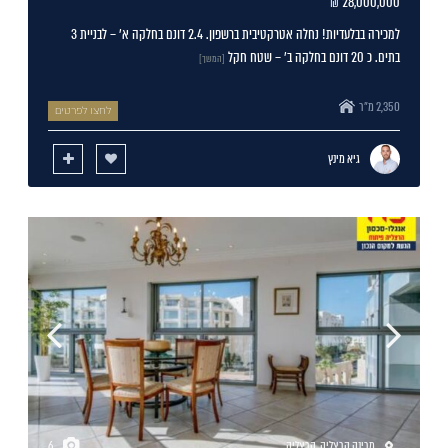
28,000,000 ₪
למכירה בבלעדיות! נחלה אטרקטיבית ברשפון. 2.4 דונם בחלקה א' – לבניית 3
בתים. כ 20 דונם בחלקה ב' – שטח חקל
[המשך]
2,350 מ"ר
לחצו לפרטים
גיא מינץ
מרינה הרצליה
,
הרצליה
6