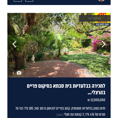
בבלעדיות
הרצליה פיתוח
,
הרצליה
5
למכירה בבלעדיות בית סבתא במיקום פריים
בהרצלי...
12,000,000 ₪
חדש בשוק בבלעדיות משותפת, קוטג בפריים לוקישון ברחוב שזר, 185 מ"ר בנוי על
מגרש של 474 מ"ר, 2 קומות עם מעלי
[המשך]