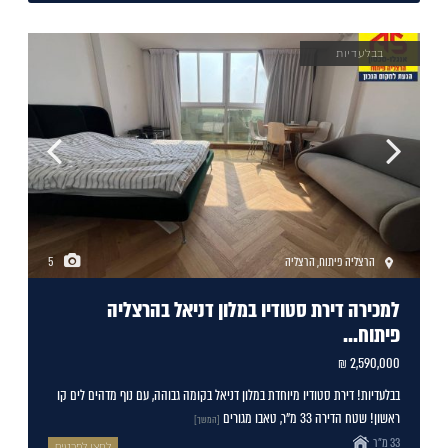
בבלעדיות
הרצליה פיתוח
,
הרצליה
5
למכירה דירת סטודיו במלון דניאל בהרצליה
פיתוח...
2,590,000 ₪
בבלעדיות! דירת סטודיו מיוחדת במלון דניאל בקומה גבוהה, עם נוף מדהים לים קו
ראשון! שטח הדירה 33 מ"ר, טאבו מגורים
[המשך]
33 מ"ר
לחצו לפרטים