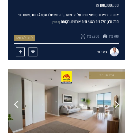
100,000,000 ₪
אחוזה מפוארת עם שני בתים על מגרש ענק! מגרש של כמעט 4 דונם , שטח בנוי
700 מ"ר, כולל בית ראשי ובית אורחים. בקומת
[המשך]
700 מ"ר
3,800 מ"ר
לחצו לפרטים
גיא מינץ
נכס מיוחד