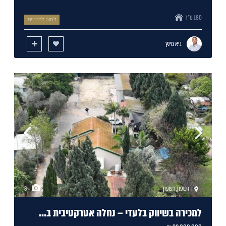
180 מ"ר
לחצו לפרטים
גיא מינץ
רשפון
,
רשפון
3
למכירה בשיווק בלעדי – נחלה אטרקטיבית ב...