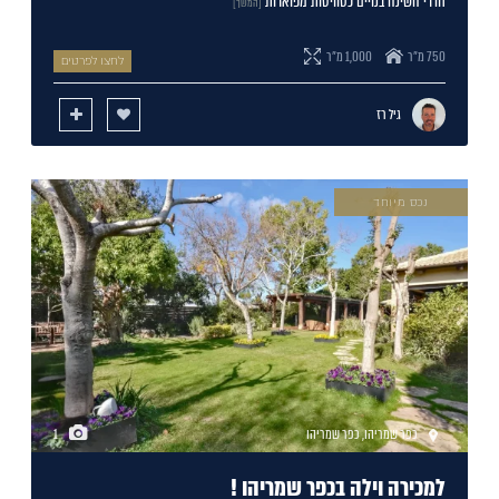
חדרי השינה בנויים כסוויטות מפוארות
[המשך]
750 מ"ר
1,000 מ"ר
לחצו לפרטים
גיל רז
נכס מיוחד
כפר שמריהו
,
כפר שמריהו
1
למכירה וילה בכפר שמריהו !