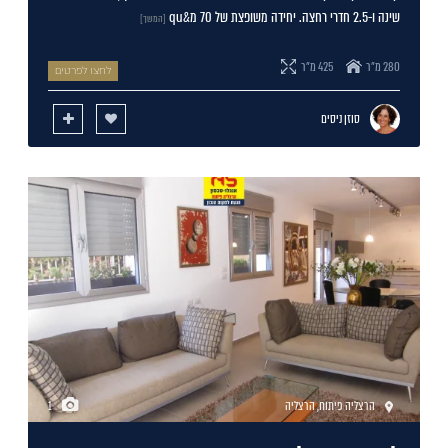
שינה ו-2.5 חדרי רחצה. יחידה משופצת של 70 מ&qu
[המשך]
280 מ"ר
425 מ"ר
לחצו לפרטים
סוזן ניסים
הרצליה פיתוח
,
הרצליה
1