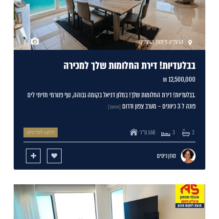
הרצליה פיתוח
,
הרצליה
6
בבלעדיות! דירת החלומות שלך למכירה
12,500,000 ₪
.בבלעדיות! דירת החלומות שלך! במלון דניאל בקומה גבוהה, נוף פנורמי חזיתי לים
פונה ל 3 כיוונים – מערב צפון ודרום
[המשך]
168 מ"ר
2
3
לחצו לפרטים
סוזן ניסים