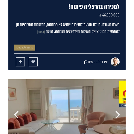
למכירה בהרצליה פיתוח!
46,000,000 ₪
הערה חשובה: הוילה מוצעת להשכרה שהיא לא מרוהטת, התמונות המצורפות הן
להמחשת הפוטנציאל והאיכות האדריכלית הגבוהה. הוילה
[המשך]
לחצו לפרטים
יניב בהר – יועץ נדל"ן