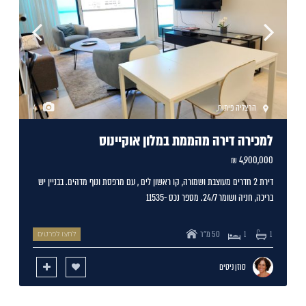
הרצליה פיתוח
,
4
למכירה דירה מהממת במלון אוקיינוס
4,900,000 ₪
דירת 2 חדרים מעוצבת ושמורה, קו ראשון לים , עם מרפסת ונוף מדהים. בבניין יש
בריכה, חניה ושומר 24/7. מספר נכס -11535
50 מ"ר
1
1
לחצו לפרטים
סוזן ניסים