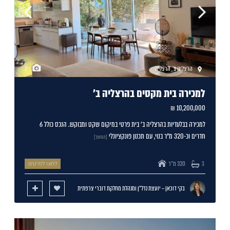
הרצליה ב'
,
הרצליה
7
למכירה בית מקסים בהרצליה ב'
10,200,000 ₪
למכירה בבלעדיות בהרצליה ב' בית פרטי במיקום שקט ומבוקש. הנכס כולל 6
חדרים וכ-320 מ"ר בנוי, עם תכנון פונקציונלי
[המשך]
320 מ"ר
3
לחצו לפרטים
בקי דוכאן – יועצת נדל"ן ומנהלת מחלקת דוברי צרפתית