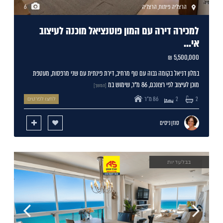
הרצליה פיתוח
,
הרצליה
6
למכירה דירה עם המון פוטנציאל מוכנה לעיצוב
אי...
5,500,000 ₪
במלון דניאל בקומה גבוה עם נוף מרחיב, דירת פינתית עם שני מרפסות, מעטפת
מוכן לעיצוב לפי רצונכם, 86 מ"ר, שימוש במ
[המשך]
86 מ"ר
2
2
לחצו לפרטים
סוזן ניסים
בבלעדיות