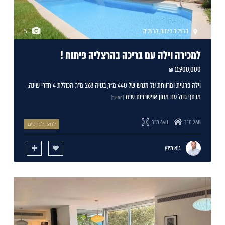
הרצליה פיתוח
,
הרצליה
5
למכירה וילה עם בריכה בהרצליה פיתוח !
11,900,000 ₪
וילה פרטית ומרווחת על מגרש של 440 מ"ר, בנויה 268 מ"ר, הכוללת 4 חדרי שינה,
מרתף גדול עם מגוון אפשרויות שימ
[המשך]
268 מ"ר
440 מ"ר
לחצו לפרטים
גיא מינץ