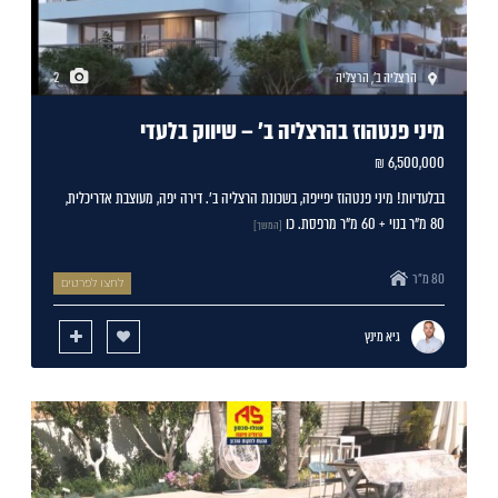
הרצליה ב'
,
הרצליה
2
מיני פנטהוז בהרצליה ב' – שיווק בלעדי
6,500,000 ₪
בבלעדיות! מיני פנטהוז יפייפה, בשכונת הרצליה ב'. דירה יפה, מעוצבת אדריכלית,
80 מ"ר בנוי + 60 מ"ר מרפסת. כו
[המשך]
80 מ"ר
לחצו לפרטים
גיא מינץ