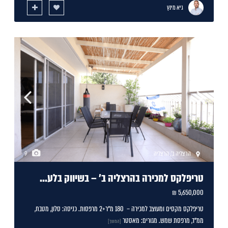
גיא מינץ
הרצליה ב'
,
הרצליה
9
טריפלקס למכירה בהרצליה ב' – בשיווק בלע...
5,650,000 ₪
טריפלקס מקסים ומעוצב למכירה – 180 מ"ר+2 מרפסות. כניסה: סלון, מטבח,
ממ"ד, מרפסת שמש. מגורים: מאסטר
[המשך]