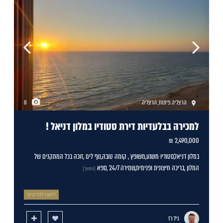
הרצליה פיתוח
,
הרצליה
8
למכירה בבלעדיות דירת סטודיו במלון דניאל !
2,490,000 ₪
במלון דניאל,סטודיו משגע,משופץ , קומה טובה,נוף לים ,זוכה בכל המתקנים של
המלון ,בריכה חיצונית ופנימית,שמירה 24/7 ,ספא
[המשך]
לחצו לפרטים
גיל רז