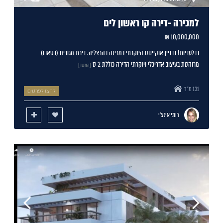
למכירה -דירה קו ראשון לים
10,000,000 ₪
בבלעדיות! בבניין אוקיינוס היוקרתי במרינה בהרצליה. דירת מגורים (בטאבו)
מרוהטת בעיצוב אדריכלי ויוקרתי הדירה כוללת 2 ס
[המשך]
131 מ"ר
לחצו לפרטים
רותי אינצ'י