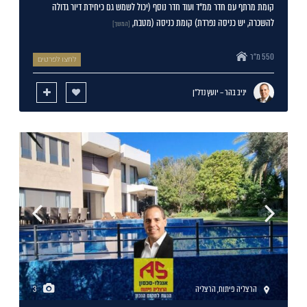
קומת מרתף עם חדר ממ"ד ועוד חדר נוסף (יכול לשמש גם כיחידת דיור גדולה
להשכרה, יש כניסה נפרדת) קומת כניסה (מטבח,
[המשך]
550 מ"ר
לחצו לפרטים
יניב בהר – יועץ נדל"ן
הרצליה פיתוח
,
הרצליה
3