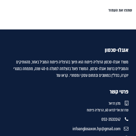
שתפו את העמוד
אנגלו-סכסון
משרד אנגלו-סכסון הרצליה פיתוח הוא תיווך בהרצליה פיתוח המוביל באזור, מהוותיקים
והמובילים ברשת אנגלו-סכסון. המשרד פועל בהצלחה למעלה מ-40 שנה, מתמחה במגורי
יוקרה, בנדל"ן במושבים ובתחום עסקי ומסחרי.
קראו עוד
פרטי קשר
מלון דניאל
שדרות אלי לנדאו 60, הרצליה פיתוח
052-3533247
infoanglosaxon.hp@gmail.com