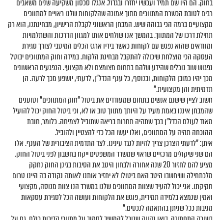
בחוק. הם היו שם תמיד ועכשיו יחזרו ובגדול. אנגלו סכסון משקיעה שנים משאבים
רבים לטובת הכשרת המתווכים מתוך אמונה שהלקוחות שלנו ראויים למתווכים
מקצועיים ברמה הכי גבוהה שיש. המבחן הראשוני לקבלת הרישיון, מבחינתנו, הוא רק
תחילת דרכו של המתווך. בהמשך אנו שולחים אותו למגוון הדרכות והשתלמויות
ומוודאים שהוא נפגש עם לקוחות כאשר בידיו ארגז הכלים המיטבי לצורך סגירת
העסקה הכי מוצלחת שיכולה להתקבל מבחינת הלקוח. במידה וחוק המתווכים יבוטל
נפגוש שוב נוכלים שהידע שלהם בתחום מצומצם ולא מקצועי. הנפגעים הראשונים
מכך יהיו כמובן הלקוחות, ובנוסף, כל ענף הנדל"ן, לדעתי, יושפע מכך לרעה. הן
תדמיתית והן מקצועית."
חשוב לציין שישנם אנשים בתחום שמעודדים את ביטול "חוק המתווכים" וטוענים
שהמבחן איננו באמת מעיד על היותך מתווך טוב או לא, וכי ביטול החוק יכול להועיל
מאוד לעולם הנדל"ן בכך שתהיה תחרות בריאה שתוביל לצמיחה. כלומר, חובת
ההוכחה תהיה על המתווכים, ואלו יעשו הכל כדי להצטיין ולהוביל.
איתן: "לדעתי הצרכן צריך להיות לנגד עינינו. לצד התדמית הציבורית של הענף. אלו
הם שני שיקולים מרכזיים שראוי שמשרד המשפטים ייקח בחשבון לפני ביטול החוק.
מציע להם לחזור 20 שנה אחורה ולבחון היטב את הסיבות בגינן החוק נחקק
מלכתחילה ושיחשבו היטב האם ביטולו לא יחזיר אותנו לאותה נקודה בה היינו טרום
חקיקתו. אני יכול להעיד שצוות המתווכים שלנו במשרד הנו צוות מנוסה, מקצועי
ואמין שנמצא בלמידה תמידית, פוגש את הלקוחות ועושה הכל לסגירת עסקאות
מניבות ככל שניתן בהתאמה לנכסים."
בשורה התחתונה, בואו נקווה שנוכל להמשיך לסמוך על מתווכי הדירות כולם. גם על