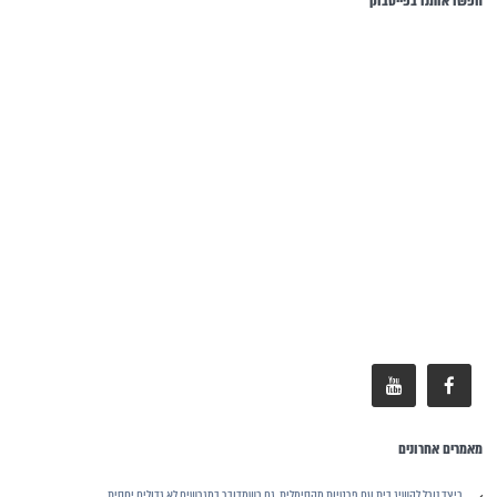
חפשו אותנו בפייסבוק
מאמרים אחרונים
כיצד נוכל להשיג בית עם פרטיות מקסימלית, גם כשמדובר במגרשים לא גדולים יחסית