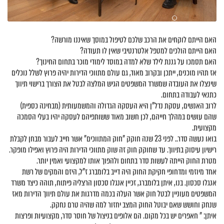
האם הייתם לוקחים את הרכב שלכם לטיפול במוסך שאיננו מורשה?
האם הייתם הולכים למטפל אלטרנטיבי שאין לו תעודה?
האם תסמכו על גננת לילד שלא למדה במוסד לימודי מוכר בתחום החינוך?
אז תהיו מוכנים, ייתכן ובקרוב מאוד, גם עולם מתווכי הדירות יהיה פרוץ לשלל נוכלים
שינצלו את העובדה שמשרד המשפטים הגיש המלצה לבטל את הצורך ברישוי תיווך
כתנאי לעבודה בתחום.
לרוב האנשים, עסקת נדל"ן היא העסקה הגדולה והמשמעותית (מבחינה כספית)
שהם עושים במהלך חייהם, לכן חשוב מאוד ששותפיהם לעסקה יהיו בעלי הסמכה
מקצועית.
בואו נעשה סדר.. לפני 23 שנה חוקק "חוק המתווכים" אשר חייב לעבור מבחן לקבלת
רישיון עיסוק בתיווך. עד שחוקק חוק זה שוק מתווכי הדירות היה פרוץ ואפילו מופקר.
מטרת החוק הייתה לעשות סדר בתחום ולהפוך אותו למקצועי ואמין יותר.
אחד מיוזמי ומדחופי חקיקת החוק היה דייב בלומברג ז"ל, היזם והמקים של רשת
אנגלו סכסון. בנו, איתן בלומברג, זכיין אנגלו סכסון הרצליה פיתוח, תוהה כיצד משרד
המשפטים מעוניין לבטל חוק אשר העלה בכמה מדרגות את עולם תיווך הדירות מאז
שנחק וחושש שאם יבוטל החוק המצב יחזור למה שהיה טרם נחקק.
איתן: " חאפרים יש בכל מקום. הם אלופים בניצול של חוסר סדר, מקצועיות ופרצות