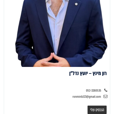
רון מינץ – יועץ נדל"ן
052-3280535
ronmintz123@gmail.com
הנכסים שלי