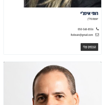
רותי אינצ'י
יועצת נדל״ן
050-568-8556
Rutieain@gmail.com
הנכסים שלי