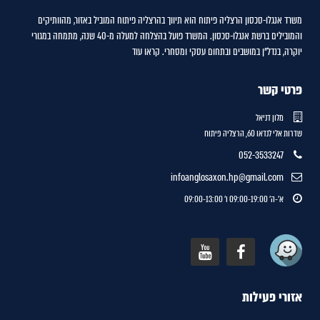
משרד אנגלו-סכסון הרצליה פיתוח הוא תיווך בהרצליה פיתוח המוביל באזור, מהוותיקים
והמובילים ברשת אנגלו-סכסון. המשרד פועל בהצלחה למעלה מ-40 שנה, מתמחה במגורי
יוקרה, בנדל"ן במושבים ובתחום עסקי ומסחרי.
קראו עוד
פרטי קשר
מלון דניאל
שדרות אלי לנדאו 60, הרצליה פיתוח
052-3533247
infoanglosaxon.hp@gmail.com
א'-ה' 09:00-19:00 ו' 09:00-13:00
אזורי פעילות