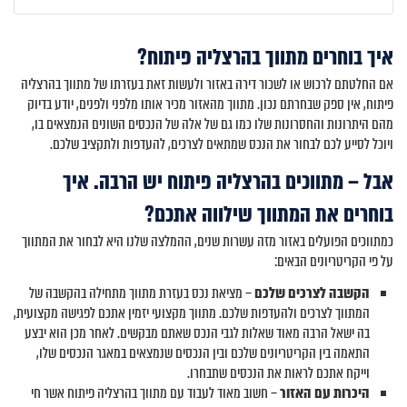
איך בוחרים מתווך בהרצליה פיתוח?
אם החלטתם לרכוש או לשכור דירה באזור ולעשות זאת בעזרתו של מתווך בהרצליה
פיתוח, אין ספק שבחרתם נכון. מתווך מהאזור מכיר אותו מלפני ולפנים, יודע בדיוק
מהם היתרונות והחסרונות שלו כמו גם של אלה של הנכסים השונים הנמצאים בו,
ויוכל לסייע לכם לבחור את הנכס שמתאים לצרכים, להעדפות ולתקציב שלכם.
אבל – מתווכים בהרצליה פיתוח יש הרבה. איך
בוחרים את המתווך שילווה אתכם?
כמתווכים הפועלים באזור מזה עשרות שנים, ההמלצה שלנו היא לבחור את המתווך
על פי הקריטריונים הבאים:
הקשבה לצרכים שלכם
– מציאת נכס בעזרת מתווך מתחילה בהקשבה של
המתווך לצרכים ולהעדפות שלכם. מתווך מקצועי יזמין אתכם לפגישה מקצועית,
בה ישאל הרבה מאוד שאלות לגבי הנכס שאתם מבקשים. לאחר מכן הוא יבצע
התאמה בין הקריטריונים שלכם ובין הנכסים שנמצאים במאגר הנכסים שלו,
וייקח אתכם לראות את הנכסים שתבחרו.
היכרות עם האזור
– חשוב מאוד לעבוד עם מתווך בהרצליה פיתוח אשר חי