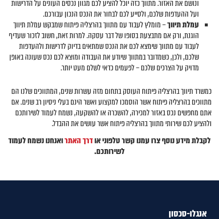
ונושם את האזור. מתווך כזה יוכל להציע לכם מגוון נכסים העונים על הדרישות
ועל ההעדפות שלכם, ולסייע לכם לבחור את הנכס הנכון עבורכם.
עמלת תיווך
– מומלץ לעבוד עם מתווך בהרצליה פיתוח שמבקש עמלת תיווך
הוגנת, ורק אם מתבצעת בסופו של דבר עסקה. למרות זאת, חשוב לזכור שעדיף
לעבוד עם מתווך שימצא לכם את הנכס שמתאים בדיוק לדרישות ולהעדפות
שלכם, ולכן, כשמדובר במתווך שיודע את העבודה ומוצא לכם נכס שעונה באופן
מדויק על הצרכים שלכם – לפעמים כדאי לשלם מעט יותר.
כמשרד תיווך בהרצליה פיתוח העוסק בתחום מזה עשרות שנים, המתווכים שלנו הם
מתווכים בהרצליה פיתוח אשר הוסמכו למקצוע ואשר הינם בעלי ניסיון רב שנים. אם
אתם מחפשים נכס באזור למכירה, להשכרה או להשקעה, נשמח לעמוד לשירותכם
ולהציע לכם שירותי מתווך בהרצליה פיתוח אשר עושים את ההבדל.
לקבלת מידע נוסף צרו עמנו קשר טלפוני או
דרך האתר
ואנחנו נשמח לעמוד
לשירותכם.
אנגלו-סכסון