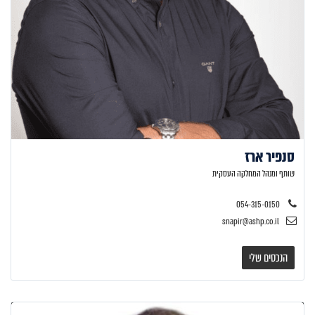
סנפיר ארז
שותף ומנהל המחלקה העסקית
054-315-0150
snapir@ashp.co.il
הנכסים שלי