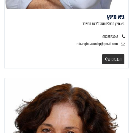
גיא מינץ
גיא מינץ הבעלים והמנכ״ל של המשרד
0523533247
infoanglosaxon.hp@gmail.com
הנכסים שלי