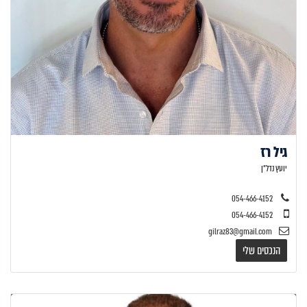
גיל רז
יועץ נדל"ן
054-466-4152
054-466-4152
gilraz83@gmail.com
הנכסים שלי