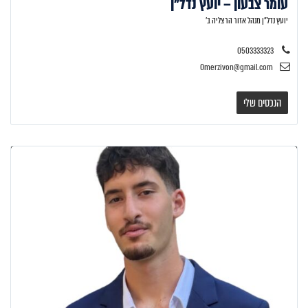
עומר צבעון – יועץ נדל"ן
יועץ נדל"ן מנהל אזור הרצליה ב'
0503333323
Omerzivon@gmail.com
הנכסים שלי