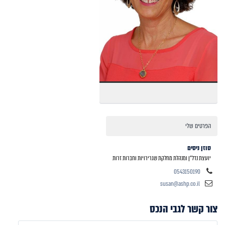
הפרטים שלי
סוזן ניסים
יועצת נדל"ן ומנהלת מחלקת שגרירויות וחברות זרות
0543150190
susan@ashp.co.il
צור קשר