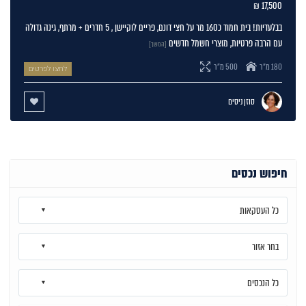
17,500 ₪
בבלעדיות! בית חמוד כ160 מר על חצי דונם, פריים לוקיישן , 5 חדרים + מרתף, גינה גדולה
עם הרבה פרטיות, מוצרי חשמל חדשים
[המשך]
180 מ"ר
500 מ"ר
לחצו לפרטים
סוזן ניסים
חיפוש נכסים
כל העסקאות
בחר אזור
כל הנכסים