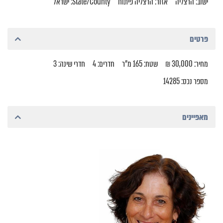
ישוב: הרצליה
אזור: הרצליה פיתוח
State/County: ישראל
פרטים
מחיר: 30,000 ₪
שטח: 165 מ"ר
חדרים: 4
חדרי שינה: 3
מספר נכס: 14285
מאפיינים