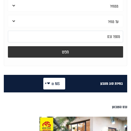
חפש
בחירת סוג מטבע
NIS ₪
נכס השבוע