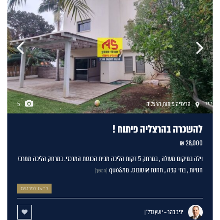
הרצליה פיתוח
,
הרצליה
5
להשכרה בהרצליה פיתוח !
28,000 ₪
וילה במיקום מעולה , במרחק 5 דקות הליכה מבית הכנסת המרכזי. במרחק הליכה ממרכז
חנויות , בתי קפה , תחנת אוטובוס. ממ&quo
[המשך]
לחצו לפרטים
יניב בהר – יועץ נדל"ן