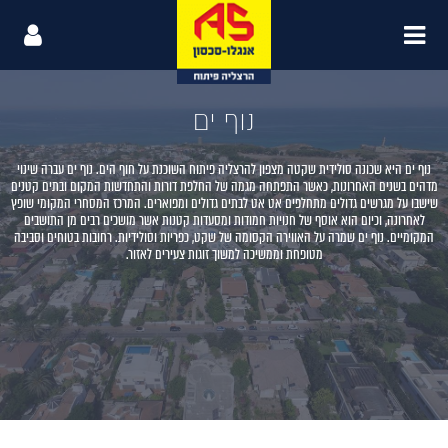
נוף ים
נוף ים היא שכונה סולידית שקטה מצפון להרצליה פיתוח השוכנת על חוף הים. נוף ים עברה שינוי
מדהים בשנים האחרונות, כאשר התפתחה מגמה של החלפת דורות והתחדשות המקום ובתים קטנים
שישבו על מגרשים גדולים מתחלפים אט אט לבתים גדולים ומפוארים. המרכז המסחרי המקומי שופץ
לאחרונה, וכיום הוא אוסף של חנויות חמודות ומסעדות קטנות אשר מושכים רבים מן התושבים
המקומיים. נוף ים שמרה על האווירה הקסומה של שקט, כפריות וסולידיות. רחובות בטוחים וסביבה
מטופחת וממשיכה למשוך זוגות צעירים לאזור.