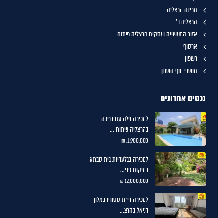
מרינה הרצליה
הרצליה ב'
אזור התעשייה ועסקים הרצליה פיתוח
ארסוף
רשפון
מושבי חוף השרון
נכסים אחרונים
למכירה וילה עם בריכה
בהרצליה פיתוח ...
11,900,000 ₪
למכירה בבלעדיות בית סבתא
במיקום פרי...
12,000,000 ₪
למכירה דירת סטודיו במלון
דניאל בהרצ...