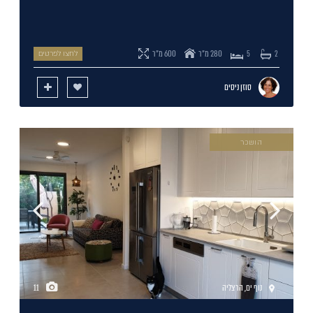
280 מ"ר
600 מ"ר
2
5
לחצו לפרטים
סוזן ניסים
הושכר
נוף ים
,
הרצליה
11