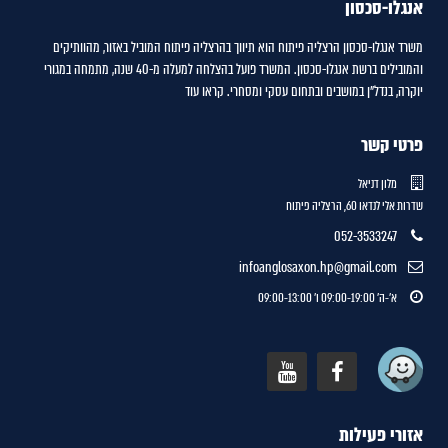
אנגלו-סכסון
משרד אנגלו-סכסון הרצליה פיתוח הוא תיווך בהרצליה פיתוח המוביל באזור, מהוותיקים
והמובילים ברשת אנגלו-סכסון. המשרד פועל בהצלחה למעלה מ-40 שנה, מתמחה במגורי
יוקרה, בנדל"ן במושבים ובתחום עסקי ומסחרי.
קראו עוד
פרטי קשר
מלון דניאל
שדרות אלי לנדאו 60, הרצליה פיתוח
052-3533247
infoanglosaxon.hp@gmail.com
א'-ה' 09:00-19:00 ו' 09:00-13:00
אזורי פעילות